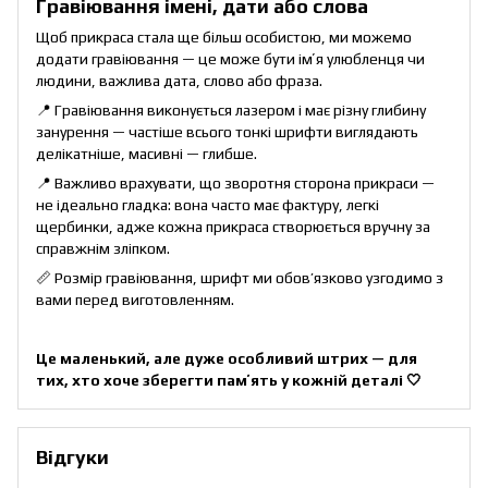
Гравіювання імені, дати або слова
Щоб прикраса стала ще більш особистою, ми можемо
додати гравіювання — це може бути імʼя улюбленця чи
людини, важлива дата, слово або фраза.
📍 Гравіювання виконується лазером і має різну глибину
занурення — частіше всього тонкі шрифти виглядають
делікатніше, масивні — глибше.
📍 Важливо врахувати, що зворотня сторона прикраси —
не ідеально гладка: вона часто має фактуру, легкі
щербинки, адже кожна прикраса створюється вручну за
справжнім зліпком.
📏 Розмір гравіювання, шрифт ми обов’язково узгодимо з
вами перед виготовленням.
Це маленький, але дуже особливий штрих — для
тих, хто хоче зберегти памʼять у кожній деталі 🤍
Відгуки