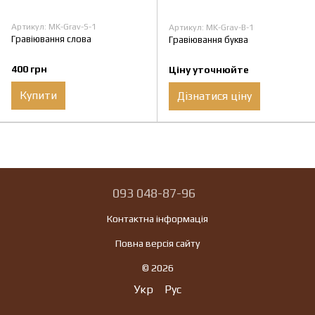
Артикул: MK-Grav-S-1
Артикул: MK-Grav-B-1
Гравіювання слова
Гравіювання буква
400 грн
Ціну уточнюйте
Купити
Дізнатися ціну
093 048-87-96
Контактна інформація
Повна версія сайту
© 2026
Укр
Рус