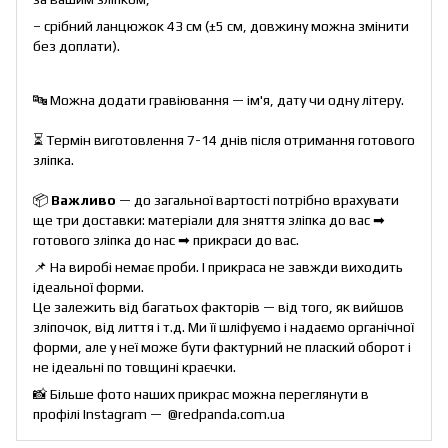
– срібний ланцюжок 43 см (±5 см, довжину можна змінити
без доплати).
🔤 Можна додати гравіювання — ім'я, дату чи одну літеру.
⏳ Термін виготовлення 7-14 днів після отримання готового
зліпка.
📦
Важливо
— до загальної вартості потрібно врахувати
ще три доставки: матеріали для зняття зліпка до вас ➡
готового зліпка до нас ➡ прикраси до вас.
📌 На виробі немає проби. І прикраса не завжди виходить
ідеальної форми.
Це залежить від багатьох факторів — від того, як вийшов
зліпочок, від лиття і т.д. Ми її шліфуємо і надаємо органічної
форми, але у неї може бути фактурний не плаский оборот і
не ідеальні по товщині краєчки.
📸 Більше фото наших прикрас можна переглянути в
профілі Instagram —
@redpanda.com.ua