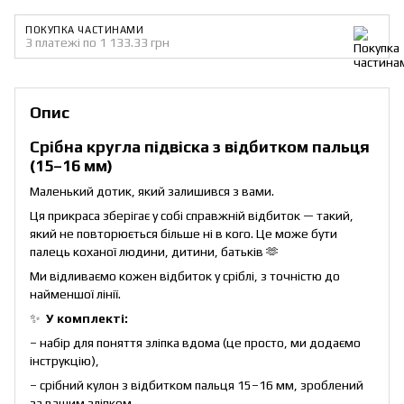
ПОКУПКА ЧАСТИНАМИ
3 платежі по 1 133.33 грн
Опис
Срібна кругла підвіска з відбитком пальця
(15–16 мм)
Маленький дотик, який залишився з вами.
Ця прикраса зберігає у собі справжній відбиток — такий,
який не повторюється більше ні в кого. Це може бути
палець коханої людини, дитини, батьків 🫶
Ми відливаємо кожен відбиток у сріблі, з точністю до
найменшої лінії.
✨
У комплекті:
– набір для поняття зліпка вдома (це просто, ми додаємо
інструкцію),
– срібний кулон з відбитком пальця 15–16 мм, зроблений
за вашим зліпком,