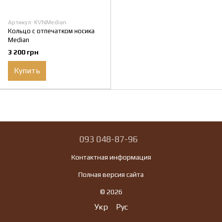
Артикул: KVNMedian
Кольцо с отпечатком носика
Median
3 200 грн
Купить
093 048-87-96
Контактная информация
Полная версия сайта
© 2026
Укр
Рус