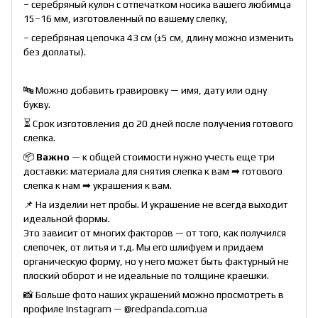
– серебряный кулон с отпечатком носика вашего любимца
15–16 мм, изготовленный по вашему слепку,
– серебряная цепочка 43 см (±5 см, длину можно изменить
без доплаты).
🔤 Можно добавить гравировку — имя, дату или одну
букву.
⏳ Срок изготовления до 20 дней после получения готового
слепка.
📦
Важно
— к общей стоимости нужно учесть еще три
доставки: материала для снятия слепка к вам ➡ готового
слепка к нам ➡ украшения к вам.
📌 На изделии нет пробы. И украшение не всегда выходит
идеальной формы.
Это зависит от многих факторов — от того, как получился
слепочек, от литья и т.д. Мы его шлифуем и придаем
органическую форму, но у него может быть фактурный не
плоский оборот и не идеальные по толщине краешки.
📸 Больше фото наших украшений можно просмотреть в
профиле Instagram —
@redpanda.com.ua